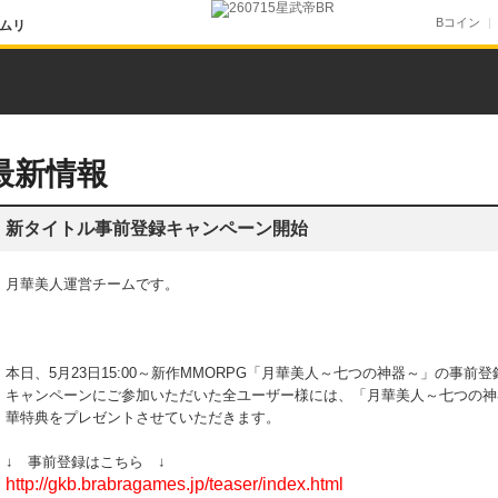
Bコイン
ムリ
最新情報
新タイトル事前登録キャンペーン開始
月華美人運営チームです。
本日、5月23日15:00～新作MMORPG「月華美人～七つの神器～」の事
キャンペーンにご参加いただいた全ユーザー様には、「月華美人～七つの神
華特典をプレゼントさせていただきます。
↓ 事前登録はこちら ↓
http://gkb.brabragames.jp/teaser/index.html