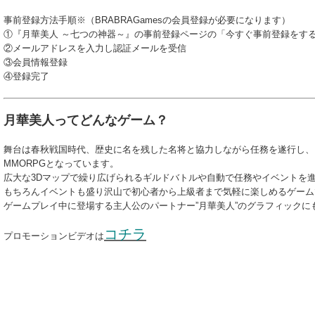
事前登録方法手順※（BRABRAGamesの会員登録が必要になります）
①『月華美人 ～七つの神器～』の事前登録ページの「今すぐ事前登録をす
②メールアドレスを入力し認証メールを受信
③会員情報登録
④登録完了
月華美人ってどんなゲーム？
舞台は春秋戦国時代、歴史に名を残した名将と協力しながら任務を遂行し、
MMORPGとなっています。
広大な3Dマップで繰り広げられるギルドバトルや自動で任務やイベントを
もちろんイベントも盛り沢山で初心者から上級者まで気軽に楽しめるゲーム
ゲームプレイ中に登場する主人公のパートナー”月華美人”のグラフィックに
コチラ
プロモーションビデオは