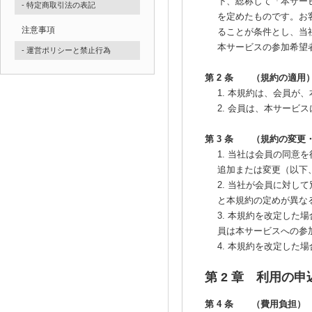
下、総称して「本サー
- 特定商取引法の表記
を定めたものです。お
注意事項
ることが条件とし、当
本サービスの参加希望
- 運営ポリシーと禁止行為
第 2 条 （規約の適用
1. 本規約は、会員
2. 会員は、本サー
第 3 条 （規約の変更
1. 当社は会員の同
追加または変更（以下
2. 当社が会員に対
と本規約の定めが異な
3. 本規約を改定し
員は本サービスへの参
4. 本規約を改定し
第 2 章 利用の申
第 4 条 （費用負担）