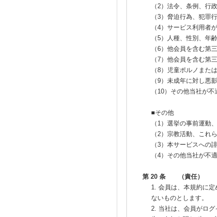
（2）法令、条例、行
（3）脅迫行為、犯罪
（4）サービス利用者
（5）人種、性別、年
（6）他会員を含む第
（7）他会員を含む第
（8）児童ポルノまた
（9）未成年に対し悪
（10）その他当社が
■その他
（1）選挙の事前運動
（2）宗教活動、これ
（3）本サービスへの
（4）その他当社が不
第 20 条 （責任）
1. 会員は、本規約
ないものとします。
2. 当社は、会員がロ