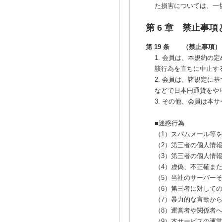
た損害については、一
第 6 章 禁止事項
第 19 条 （禁止事項）
1. 会員は、本規約
該行為を直ちに中止す
2. 会員は、諸規定
などで日本円通貨をや
3. その他、会員は
■迷惑行為
（1）スパムメール等
（2）第三者の個人情
（3）第三者の個人情
（4）虚偽、不正確ま
（5）当社のサーバー
（6）第三者に対して
（7）暴力的な言動か
（8）運営者や関係者
（9）本サービスの運