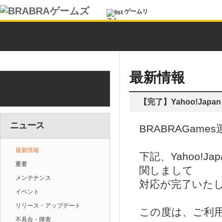
ゲームリ
スト
最新情報
【完了】Yahoo!Japa
ニュース
BRABRAGam
最新情報
下記、Yahoo!
重要
関しまして
メンテナンス
対応が完了いた
イベント
リリース・アップデート
この度は、ご利
不具合・障害